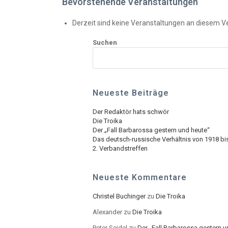
Bevorstehende Veranstaltungen
Derzeit sind keine Veranstaltungen an diesem Ve
Suchen
Neueste Beiträge
Der Redaktör hats schwör
Die Troika
Der „Fall Barbarossa gestern und heute“
Das deutsch-russische Verhältnis von 1918 bi
2. Verbandstreffen
Neueste Kommentare
Christel Buchinger
zu
Die Troika
Alexander
zu
Die Troika
Peter Seidel
zu
Der „Fall Barbarossa gestern u