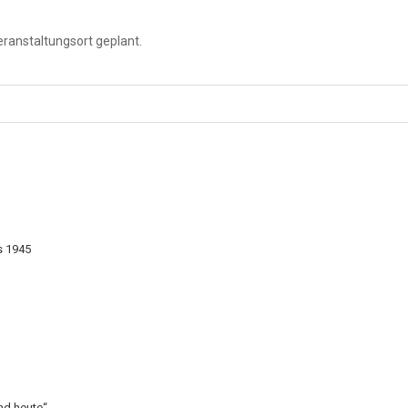
ranstaltungsort geplant.
s 1945
nd heute“