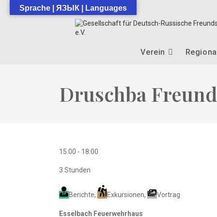
Zum
Sprache | ЯЗЫК | Languages
Inhalt
springen
Verein
Regiona
Druschba Freund
15:00
-
18:00
3 Stunden
Berichte
,
Exkursionen
,
Vortrag
Esselbach Feuerwehrhaus