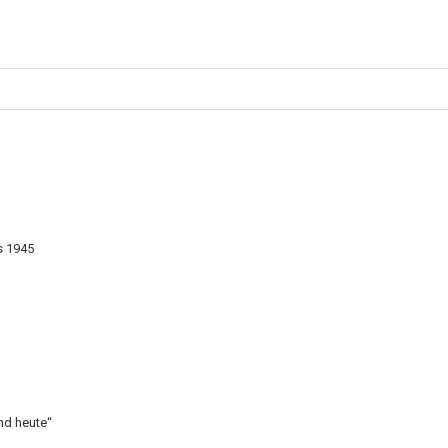
s 1945
nd heute“