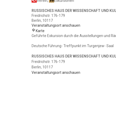
Verein
,
Exkursionen
RUSSISCHES HAUS DER WISSENSCHAFT UND KU
Freidrichstr. 176-179
Berlin
,
10117
Veranstaltungsort anschauen
RUSSISCHES
Karte
HAUS
Geführte Exkursion durch die Ausstellungen und R
DER
WISSENSCHAFT
Deutsche Führung- Treffpunkt im Turgenjew- Saal
UND
KULTUR
RUSSISCHES HAUS DER WISSENSCHAFT UND KU
Freidrichstr. 176-179
Berlin
,
10117
Veranstaltungsort anschauen