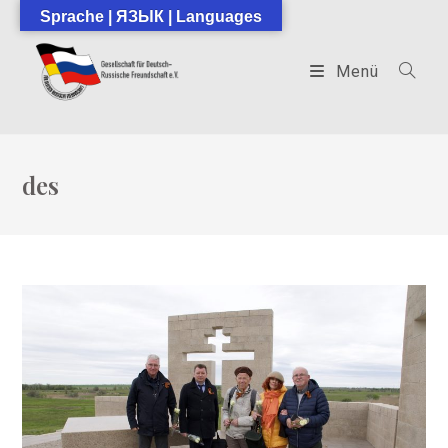
Zum
Sprache | ЯЗЫК | Languages
Inhalt
springen
Menü
des