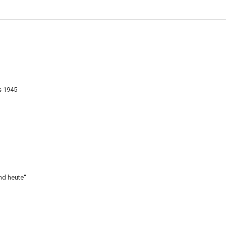
s 1945
nd heute“