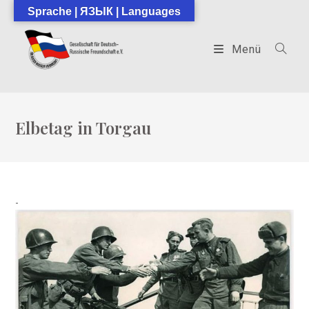
Zum
Sprache | ЯЗЫК | Languages
Inhalt
springen
Menü
Elbetag in Torgau
-