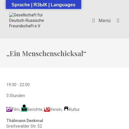
Zum
Sprache | ЯЗЫК | Languages
Inhalt
springen
Menü
„Ein Menschenschicksal“
19:30
-
22:00
3 Stunden
Film
,
Berichte
,
Verein
,
Kultur
Thälmann Denkmal
Greifswalder Str. 52