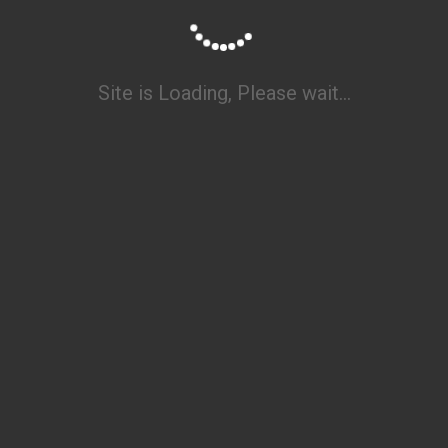
Troika 2022 3
Troika 2022 2
Site is Loading, Please wait...
Troika 2022 1
Troika 2022 Sonderausgabe
Troika 2021 2
Troika 2021 1
Troika 2020
Troika 2019 2
Troika 2019 1